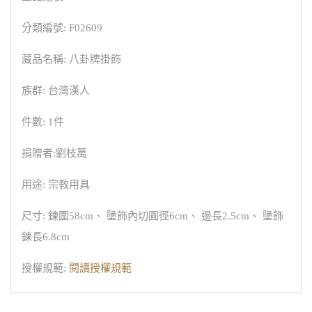
分類編號: F02609
藏品名稱: 八卦牌掛飾
族群: 台灣漢人
件數: 1件
捐贈者:劉枝萬
用途: 宗教用具
尺寸: 鍊圍58cm、 墬飾內切圓徑6cm、 邊長2.5cm、 墬飾
鍊長6.8cm
授權規範:
閱讀授權規範