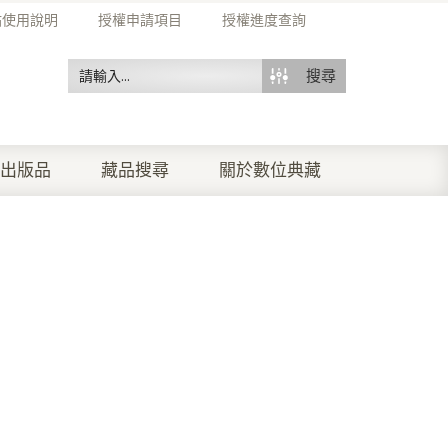
站使用說明
授權申請項目
授權進度查詢
搜尋
出版品
藏品搜尋
關於數位典藏