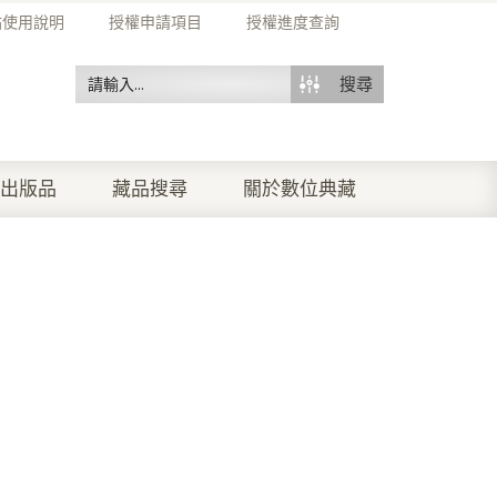
站使用說明
授權申請項目
授權進度查詢
搜尋
出版品
藏品搜尋
關於數位典藏