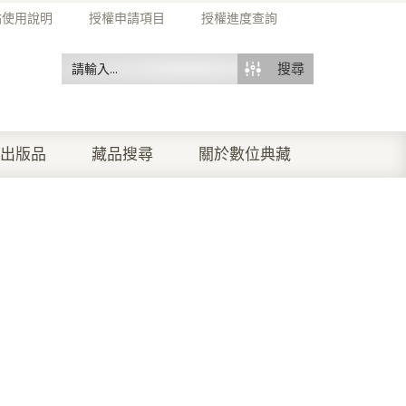
站使用說明
授權申請項目
授權進度查詢
搜尋
出版品
藏品搜尋
關於數位典藏