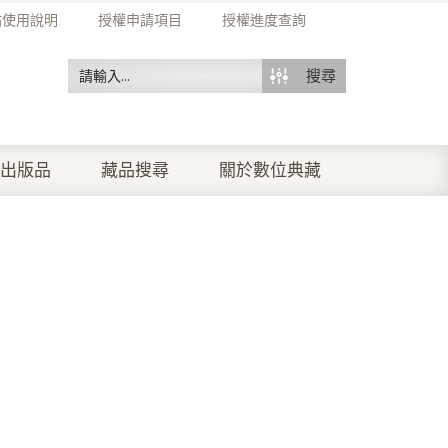
站使用說明
授權申請項目
授權進度查詢
搜尋
出版品
藏品搜尋
關於數位典藏