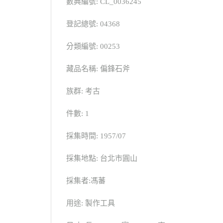
數典編號: CL_0036245
登記總號: 04368
分類編號: 00253
藏品名稱: 偏鋒石斧
族群: 考古
件數: 1
採集時間: 1957/07
採集地點: 台北市圓山
採集者:馮蕃
用途: 製作工具