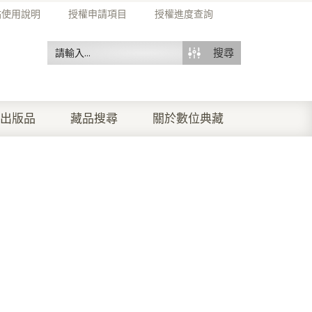
站使用說明
授權申請項目
授權進度查詢
搜尋
出版品
藏品搜尋
關於數位典藏