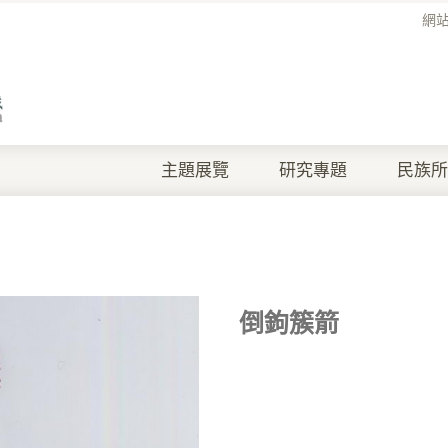
網
主題展覽
研究專題
民族所
倒鉤簇箭