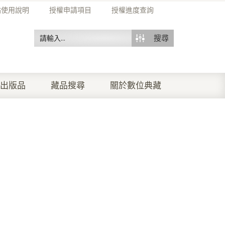
站使用說明
授權申請項目
授權進度查詢
搜尋
出版品
藏品搜尋
關於數位典藏