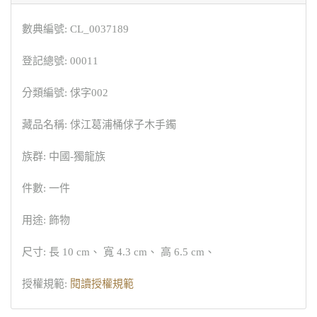
數典編號: CL_0037189
登記總號: 00011
分類編號: 俅字002
藏品名稱: 俅江葛浦桶俅子木手鐲
族群: 中國-獨龍族
件數: 一件
用途: 飾物
尺寸: 長 10 cm、 寬 4.3 cm、 高 6.5 cm、
授權規範:
閱讀授權規範