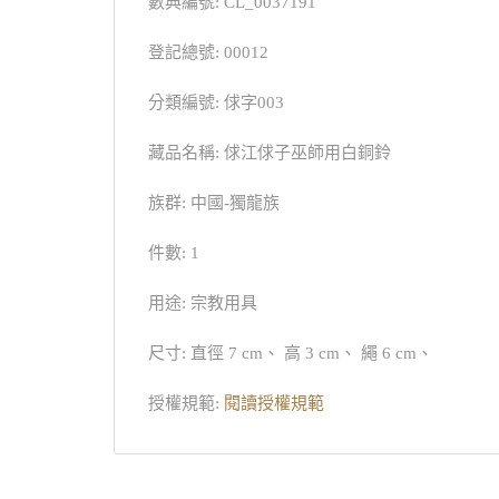
數典編號: CL_0037191
登記總號: 00012
分類編號: 俅字003
藏品名稱: 俅江俅子巫師用白銅鈴
族群: 中國-獨龍族
件數: 1
用途: 宗教用具
尺寸: 直徑 7 cm、 高 3 cm、 繩 6 cm、
授權規範:
閱讀授權規範