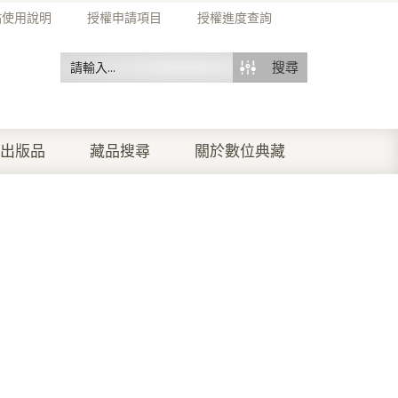
站使用說明
授權申請項目
授權進度查詢
搜尋
出版品
藏品搜尋
關於數位典藏