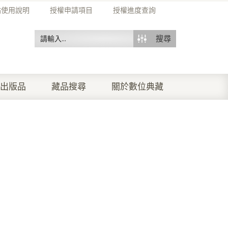
站使用說明
授權申請項目
授權進度查詢
搜尋
出版品
藏品搜尋
關於數位典藏