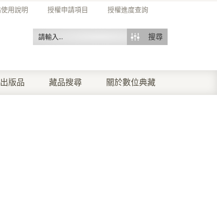
站使用說明
授權申請項目
授權進度查詢
搜尋
出版品
藏品搜尋
關於數位典藏