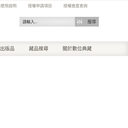
站使用說明
授權申請項目
授權進度查詢
搜尋
出版品
藏品搜尋
關於數位典藏