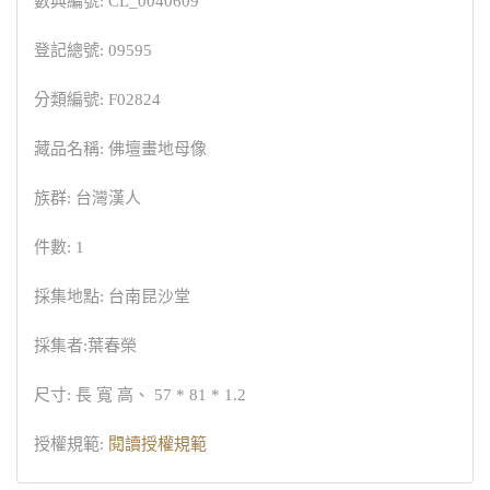
數典編號: CL_0040609
登記總號: 09595
分類編號: F02824
藏品名稱: 佛壇畫地母像
族群: 台灣漢人
件數: 1
採集地點: 台南昆沙堂
採集者:葉春榮
尺寸: 長 寬 高、 57 * 81 * 1.2
授權規範:
閱讀授權規範