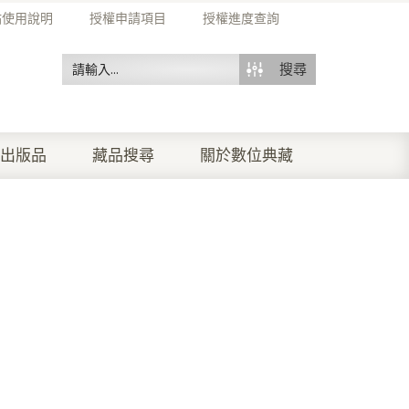
站使用說明
授權申請項目
授權進度查詢
搜尋
出版品
藏品搜尋
關於數位典藏