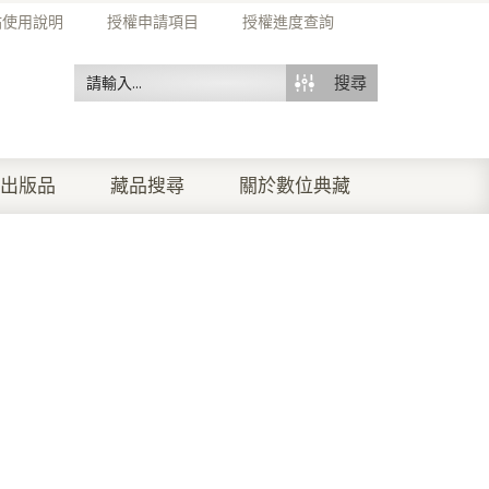
站使用說明
授權申請項目
授權進度查詢
搜尋
出版品
藏品搜尋
關於數位典藏