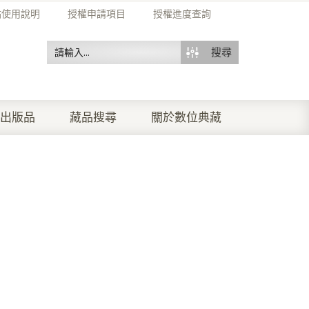
站使用說明
授權申請項目
授權進度查詢
搜尋
出版品
藏品搜尋
關於數位典藏