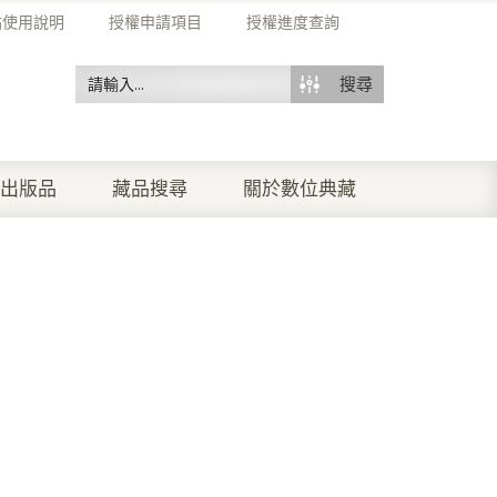
站使用說明
授權申請項目
授權進度查詢
搜尋
出版品
藏品搜尋
關於數位典藏