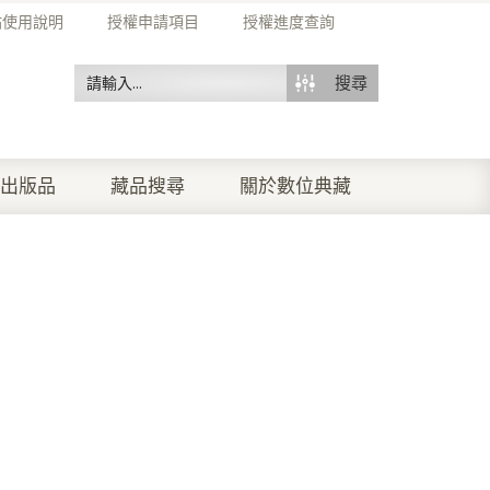
站使用說明
授權申請項目
授權進度查詢
搜尋
出版品
藏品搜尋
關於數位典藏