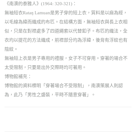
《南澳的泰雅人》(1964: 320-321)：
無袖短衣Rataŋ Lamuan是男子穿的短上衣，質料是以麻為經，
以毛線為緯而織成的布匹。在結構方面，無袖短衣與長上衣相
似，只是在對襟處多了四道繩索以代替釦子。布匹的織法，全
衣均以提花的方法織成，前襟部分均為浮緯，後背有浮紋也有
陰紋。
無袖短上衣是男子專用的禮服，女子不可穿用。穿著的場合不
太受限制，只要是出外交際時均可著用。
博物館補充：
博物館的資料標明「穿著場合不受限制」，南澳策展人則認
為，此乃「男性之盛裝，平時不隨意穿著」。