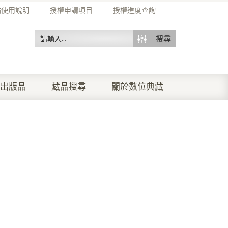
站使用說明
授權申請項目
授權進度查詢
搜尋
出版品
藏品搜尋
關於數位典藏