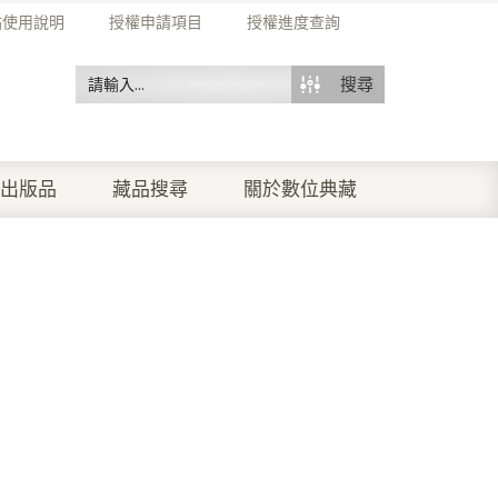
站使用說明
授權申請項目
授權進度查詢
搜尋
出版品
藏品搜尋
關於數位典藏