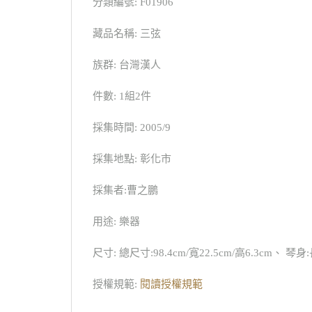
分類編號: F01906
藏品名稱: 三弦
族群: 台灣漢人
件數: 1組2件
採集時間: 2005/9
採集地點: 彰化市
採集者:曹之鵬
用途: 樂器
尺寸: 總尺寸:98.4cm/寬22.5cm/高6.3cm、 琴身:
授權規範:
閱讀授權規範