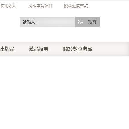
站使用說明
授權申請項目
授權進度查詢
搜尋
出版品
藏品搜尋
關於數位典藏