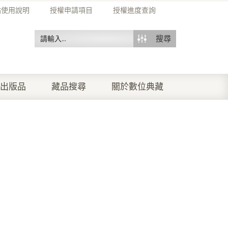
站使用說明
授權申請項目
授權進度查詢
搜尋
出版品
藏品搜尋
關於數位典藏