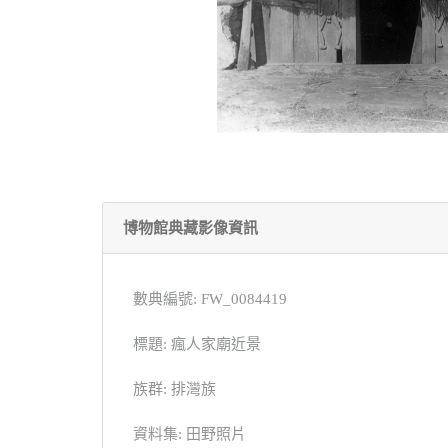
博物館典藏影像資訊
數典編號: FW_0084419
標題: 瘋人家廟近景
族群: 排灣族
資料集: 田野照片