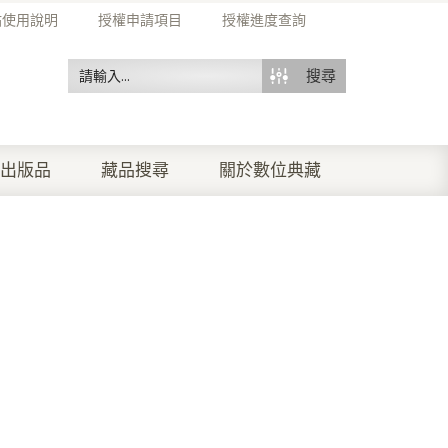
站使用說明
授權申請項目
授權進度查詢
搜尋
出版品
藏品搜尋
關於數位典藏