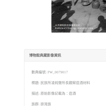
博物館典藏影像資訊
數典編號: FW_0079017
標題: 民族所凌純聲所長觀察造酒材料
描述: 原始影像記載為：造酒
族群: 排灣族