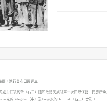
來義鄉，進行首次田野調查
立，籌備處主任凌純聲（右三）隨即啟動民族所第一次田野任務：民族所
的Gilegilao（中）及Tarigi家的Danubak（右二）合影。