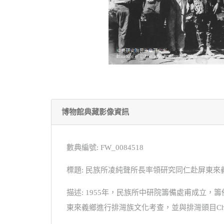
博物館典藏影像資訊
數典編號: FW_0084518
標題: 民族所凌純聲所長率領研究同仁赴屏東
描述: 1955年，民族所中研院籌備處甫成
東來義鄉進行排灣族文化考查，並與排灣頭目Chalas家