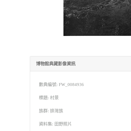
博物館典藏影像資訊
數典編號: FW_0084936
標題: 村景
族群: 排灣族
資料集: 田野照片