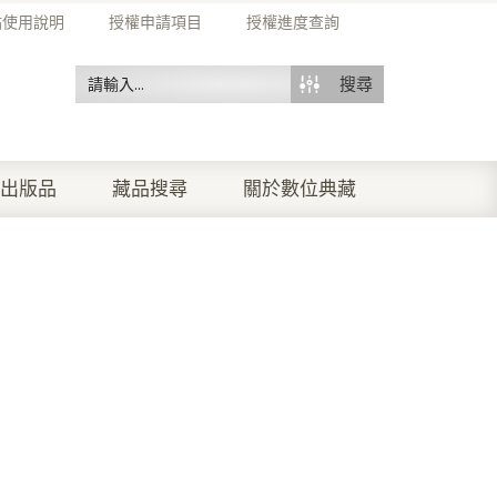
站使用說明
授權申請項目
授權進度查詢
搜尋
出版品
藏品搜尋
關於數位典藏