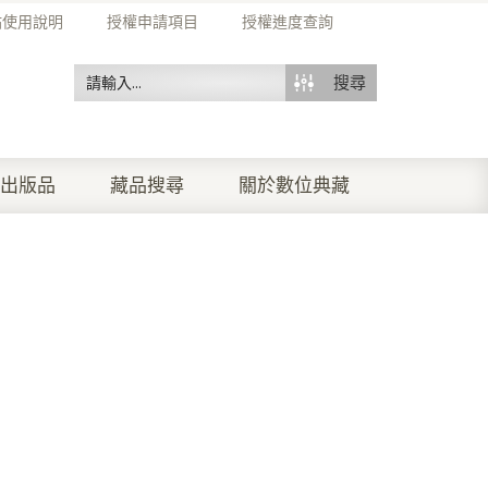
站使用說明
授權申請項目
授權進度查詢
搜尋
出版品
藏品搜尋
關於數位典藏