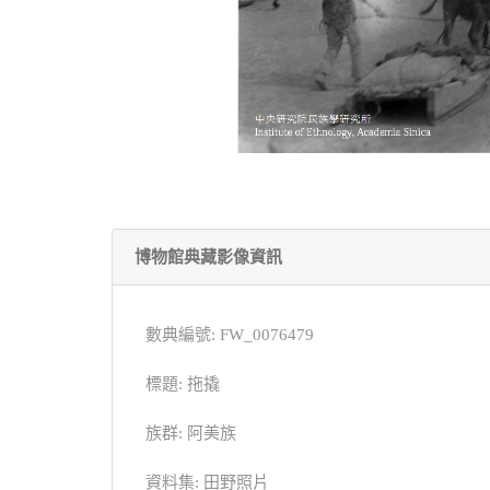
博物館典藏影像資訊
數典編號: FW_0076479
標題: 拖撬
族群: 阿美族
資料集: 田野照片