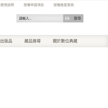
站使用說明
授權申請項目
授權進度查詢
搜尋
出版品
藏品搜尋
關於數位典藏