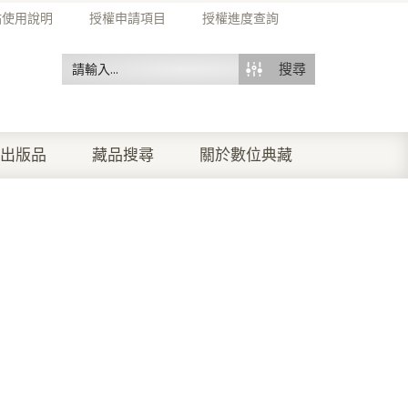
站使用說明
授權申請項目
授權進度查詢
搜尋
出版品
藏品搜尋
關於數位典藏