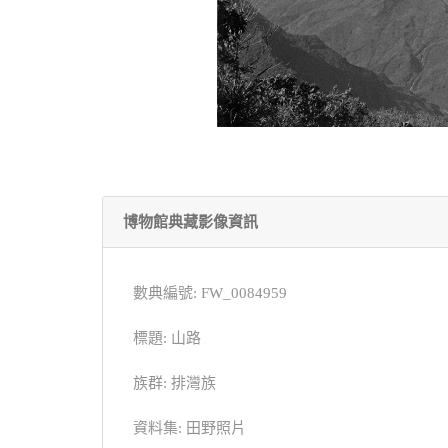
博物館典藏影像資訊
數典編號: FW_0084959
標題: 山路
族群: 排灣族
資料集: 田野照片