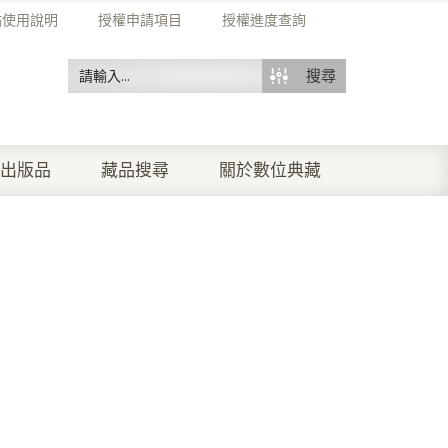
站使用說明
授權申請項目
授權進度查詢
搜尋
出版品
藏品搜尋
關於數位典藏