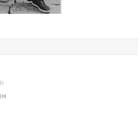
右)
惠林