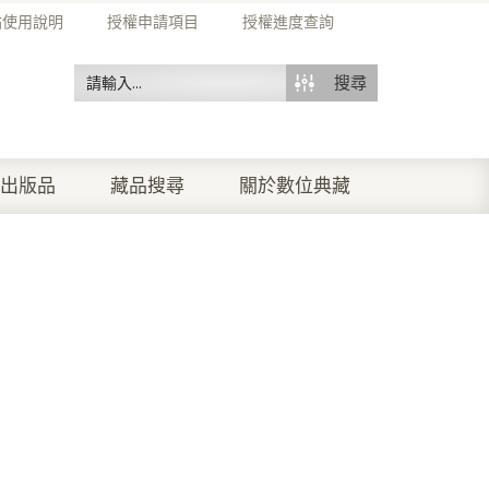
站使用說明
授權申請項目
授權進度查詢
搜尋
出版品
藏品搜尋
關於數位典藏