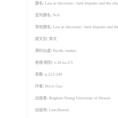
題名: Law as discourse : land disputes and the ch
並列題名: N/A
其他題名: Law as discourse : land disputes and the
語文別: 英文
資料出處: Pacific studies
卷冊/期別: v.34 no.2/3
頁數: p.223-249
作者: Pei-yi Guo
出版者: Brigham Young University of Hawaii
出版地: Laie,Hawaii