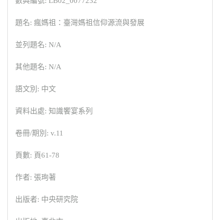
數典編號: LB02_0077232
題名: 瘋媽祖：臺灣媽祖信仰源流與發展
並列題名: N/A
其他題名: N/A
語文別: 中文
資料出處: 知識饗宴系列
卷冊/期別: v.11
頁數: 頁61-78
作者: 張珣著
出版者: 中央研究院