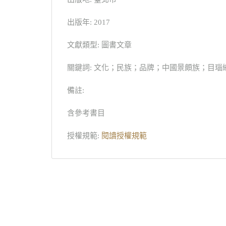
出版年: 2017
文獻類型: 圖書文章
關鍵詞: 文化；民族；品牌；中國景頗族；目瑙縱歌；Culture；N
備註:
含參考書目
授權規範:
閱讀授權規範