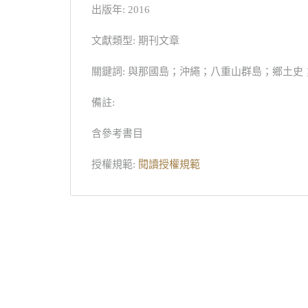
出版年: 2016
文獻類型: 期刊文章
關鍵詞: 與那國島；沖繩；八重山群島；鄉土史；地域史；Yonag
備註:
含參考書目
授權規範:
閱讀授權規範