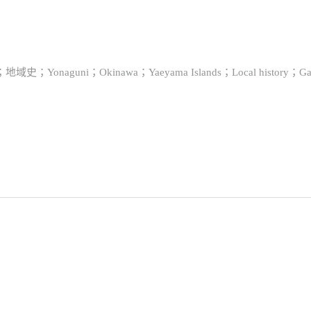
uni；Okinawa；Yaeyama Islands；Local history；Gazet