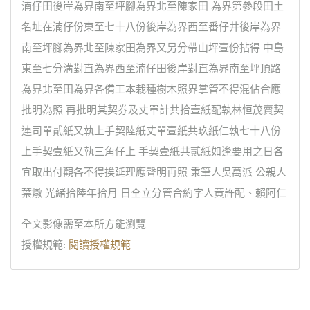
湳仔田後岸為界南至坪腳為界北至陳家田 為界第參段田土
名址在湳仔份東至七十八份後岸為界西至番仔井後岸為界
南至坪腳為界北至陳家田為界又另分帶山坪壹份拈得 中島
東至七分溝對直為界西至湳仔田後岸對直為界南至坪頂路
為界北至田為界各備工本栽種樹木照界掌管不得混佔合應
批明為照 再批明其契券及丈單計共拾壹紙配執林恒茂賣契
連司單貳紙又執上手契陸紙丈單壹紙共玖紙仁執七十八份
上手契壹紙又執三角仔上 手契壹紙共貳紙如逢要用之日各
宜取出付觀各不得挨延理應聲明再照 秉筆人吳萬派 公親人
葉燉 光緒拾陸年拾月 日仝立分管合約字人黃許配、賴阿仁
全文影像需至本所方能瀏覽
授權規範:
閱讀授權規範