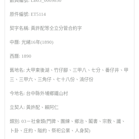
數典編號: LB03_0009850
原件編號: ET5114
契字名稱: 黃許配等仝立分管合約字
中曆: 光緒16年(1890)
西曆: 1890
舊地名: 大甲東後湖、竹仔腳、三甲八、七分、番仔井、甲
三、三甲六、三角仔、七十八份、湳仔份
今地名: 台中縣外埔鄉鐵山村
立契人: 黃許配、賴阿仁
類別: 03－社會類(門牌、團練、鄉治、鬮書、宗教、讖、
卜卦、庄約、隘約、祭祀公業、人身契)