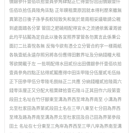
價銀參仟壹佰玖拾壹員參角肆點正仁得壹份出田價銀壹仟
伍佰玖拾伍員陸角柒點 正年贌租粟原因就本得利歷來雖無
異第恐日後子孫爭長較短致失和氣於是兩相妥議敬請公親
到處面踏各分掌 管田之肥磽相配得宜水之流通依舊灌溉彼
此均平拈鬮為定自此以後各宜照界掌管各勿異言此係秉公
面訂二比喜悅各無 反悔今欲有憑仝立分管合約字一樣兩紙
各執壹紙永遠存照另將各份應得田數界址及分納錢糧大租
等欲開載于左 一批明配得水田貳份出田價銀參仟壹佰玖拾
壹員參角四點正拈得貳鬮應得中田柒甲陸分伍厘貳毛伍絲
正下田參甲伍分零陸毛捌絲正二共應 分納錢糧貳拾陸兩六
錢零柒厘正又分配大租粟肆拾壹石陸斗正其田作六段第壹
段田土名址在竹仔腳東至溝為界西至埤為界南至 小溝為界
北至杜家田為界第貳段田土名在三甲八東至七分田為界西
至埤及路為界南至溝為界北至杜家田及自己田為界第參段
田土 名址在七分東至三角岸為界西至三甲八岸為界南至溝