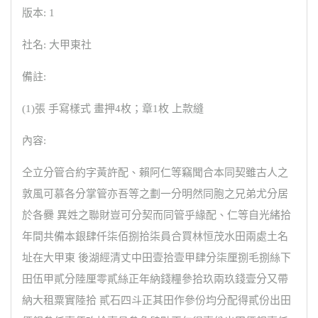
版本: 1
社名: 大甲東社
備註:
(1)張 手寫樣式 畫押4枚；章1枚 上款縫
內容:
仝立分管合約字黃許配、賴阿仁等竊聞合本同契雖古人之
敦風可慕各分掌管亦吾等之劃一分明然同胞之兄弟尤分居
於各爨 異姓之聯財豈可分契而同管乎緣配、仁等自光緒拾
年間共備本銀肆仟柒佰捌拾柒員合買林恒茂水田兩處土名
址在大甲東 後湖經清丈中田壹拾壹甲肆分柒厘捌毛捌絲下
田伍甲貳分陸厘零貳絲正年納錢糧參拾玖兩玖錢壹分又帶
納大租粟實陸拾 貳石四斗正其田作參份均分配得貳份出田