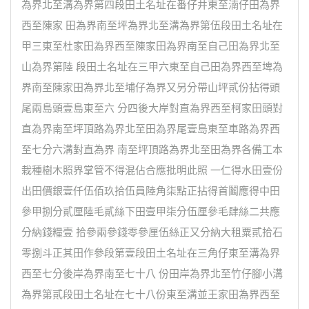
為界北至溝為界第四段田土名址在番仔井東至湳仔田為界
西至陳家 田為界南至坪為界北至溝為界第伍段田土名址在
甲三東至杜家田為界西至陳家田為界南至自己田為界北至
山為界第陸 段田土名址在三甲六東至自己田為界西至埤為
界南至陳家田為界北至埔仔為界又另分帶山坪貳份拈得頭
尾兩島頭壹島東至六 分四後大岸對直為界西至柯家田頭對
直為界南至坪頂路為界北至田為界尾壹島東至車路為界西
至七分六溝對直為界 南至坪頂路為界北至田為界各備工本
栽種樹木照界掌管不得混佔合應批明此照 一仁得水田壹份
出田價銀壹仟伍佰玖拾伍員陸角柒點正拈得首鬮應得中田
參甲捌分貳厘陸毛貳絲下田壹甲柒分伍厘參毛肆絲二共應
分納錢糧壹 拾參兩參錢零參厘伍絲正又分納大租粟貳拾石
零捌斗正其田作參段第壹段田土名址在三角仔東至溝為界
西至七分後岸為界南至七十八 份田岸為界北至竹仔腳小溝
為界第貳段田土名址在七十八份東至溝並王家田為界西至