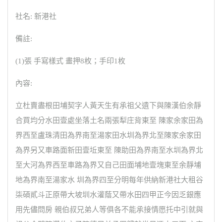
社名: 新港社
備註:
(1)張 手寫樣式 畫押8枚；手印1枚
內容:
立杜賣盡根田埔契字人黃天生有承祖父遺下與陳漢伯余靜
合買均分水田壹處坐落土名兩張犁庄背東至 陳家余家田為
界西至盧珠清田為界南至湯家田水圳為界北至陳家余家田
為界另又車路面新田壹坵東至 陳助田為界南至水圳為界北
至大河為界西至車路為界又自己田面埔地壹塊東至余靜埔
地為界南至湯家水 圳為界四至分明每年供納新港社大租谷
柒碩貳斗正原帶大坡圳水灌蔭又帶水田四甲正今因乏銀應
用先儘問房 親伯叔兄弟人等俱各不能承接情愿托中引就與