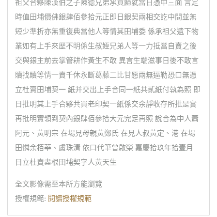
祖父合夥陳漢伯之子陳德兄弟承買歸就當日憑中三面 言定
時值田埔價佛銀肆佰參拾元正即日銀契兩相交訖中間並無
短少準折亦無重復典當他人等情其田埔委 係承祖父遺下物
業如有上手來歷不明係生叔姪兄弟人等一力抵當自賣之後
交與銀主前去掌管耕作黃生不敢 異言生端滋事日後不敢言
贖找贖等情一賣千休永斷葛藤二比甘愿兩無逼勒恐口無憑
立杜賣田埔契一 紙并交出上手合同一紙共貳紙付執為照 即
日批明其上手合夥共買老印契一紙係交余靜收存所批是實
再批明實領到契內銀肆佰參拾大元完足再照 說合為中人蕭
阿元、黃明宗 在場見母親黃鄭氏 在見人叔黃定、港 在場
田憐余栢華、盧珠清 依口代筆曾啟榮 嘉慶拾玖年拾壹月
日立杜賣盡根田埔契字人黃天生
全文影像需至本所方能瀏覽
授權規範:
閱讀授權規範