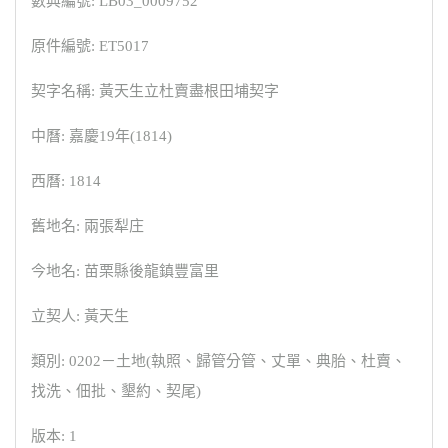
數典編號: LB03_0009752
原件編號: ET5017
契字名稱: 黃天生立杜賣盡根田埔契字
中曆: 嘉慶19年(1814)
西曆: 1814
舊地名: 兩張犁庄
今地名: 苗栗縣後龍鎮豐富里
立契人: 黃天生
類別: 0202－土地(執照、歸管分管、丈單、典胎、杜賣、
找洗、佃批、墾約、契尾)
版本: 1