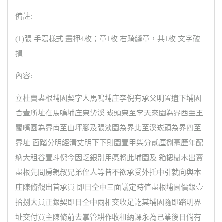
備註:
(1)張 手寫樣式 畫押4枚；章1枚 右騎縫章，共1枚 文字破
損
內容:
立杜賣盡根埔園契字人馬鳴埔庄李倪有承父明置遺下埔園
合壹所址在馬鳴埔庄東勢溪 崁頭東至李天來園為界西至王
闊嘴園為界南至山坪腳及張淡園為界北至溪崁頭為界四至
界址 面踏分明經清丈明下下則園壹甲柒分貳厘捌毫歷年配
納大租谷壹斗倪今因乏銀別用愿將此埔園及 箱楒樹木出賣
盡根先問房親叔兄弟侄人等皆不欲承受外托中引就向與本
庄陳脩觀出首承買 即日仝中三面議定時值盡根埔園價銀壹
拾捌大員正銀契即日仝中兩相交收足訖其埔園隨即踏明界
址交付買主陳脩前去掌管耕作收租納課永為己業後日倘有