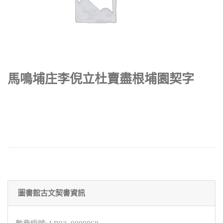
馬鳴埔庄李倪立杜賣盡根埔園契字
圖書館古文契書資訊