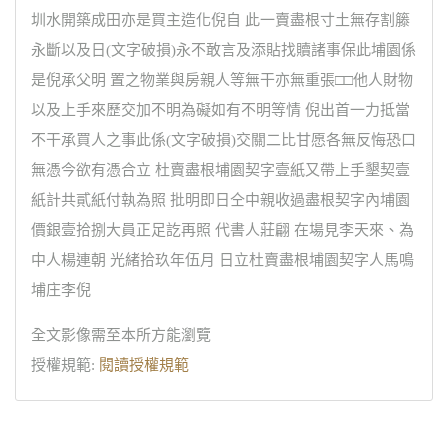
圳水開築成田亦是買主造化倪自 此一賣盡根寸土無存割籐
永斷以及日(文字破損)永不敢言及添貼找贖諸事保此埔園係
是倪承父明 置之物業與房親人等無干亦無重張□□他人財物
以及上手來歷交加不明為礙如有不明等情 倪出首一力抵當
不干承買人之事此係(文字破損)交關二比甘愿各無反悔恐口
無憑今欲有憑合立 杜賣盡根埔園契字壹紙又帶上手墾契壹
紙計共貳紙付執為照 批明即日仝中親收過盡根契字內埔園
價銀壹拾捌大員正足訖再照 代書人莊翩 在場見李天來、為
中人楊連朝 光緒拾玖年伍月 日立杜賣盡根埔園契字人馬鳴
埔庄李倪
全文影像需至本所方能瀏覽
授權規範:
閱讀授權規範