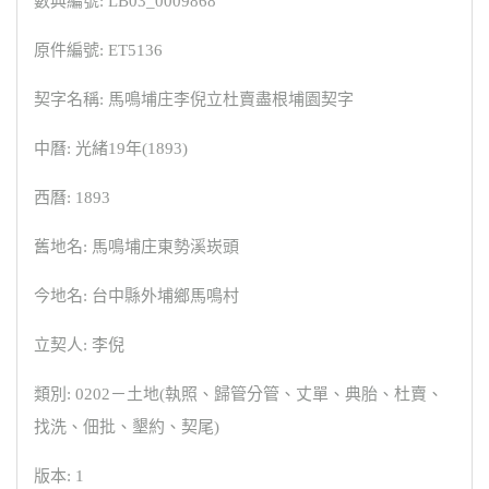
數典編號: LB03_0009868
原件編號: ET5136
契字名稱: 馬鳴埔庄李倪立杜賣盡根埔園契字
中曆: 光緒19年(1893)
西曆: 1893
舊地名: 馬鳴埔庄東勢溪崁頭
今地名: 台中縣外埔鄉馬鳴村
立契人: 李倪
類別: 0202－土地(執照、歸管分管、丈單、典胎、杜賣、
找洗、佃批、墾約、契尾)
版本: 1