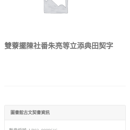
雙藔擺陳社番朱亮等立添典田契字
圖書館古文契書資訊