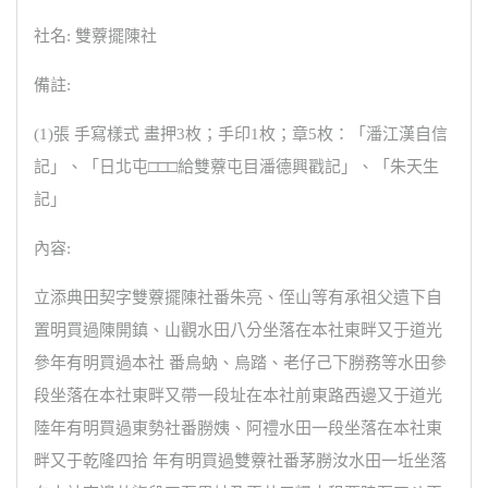
社名: 雙藔擺陳社
備註:
(1)張 手寫樣式 畫押3枚；手印1枚；章5枚：「潘江漢自信
記」、「日北屯□□□給雙藔屯目潘德興戳記」、「朱天生
記」
內容:
立添典田契字雙藔擺陳社番朱亮、侄山等有承祖父遺下自
置明買過陳開鎮、山觀水田八分坐落在本社東畔又于道光
參年有明買過本社 番烏蚋、烏踏、老仔己下朥務等水田參
段坐落在本社東畔又帶一段址在本社前東路西邊又于道光
陸年有明買過東勢社番朥姨、阿禮水田一段坐落在本社東
畔又于乾隆四拾 年有明買過雙藔社番茅朥汝水田一坵坐落