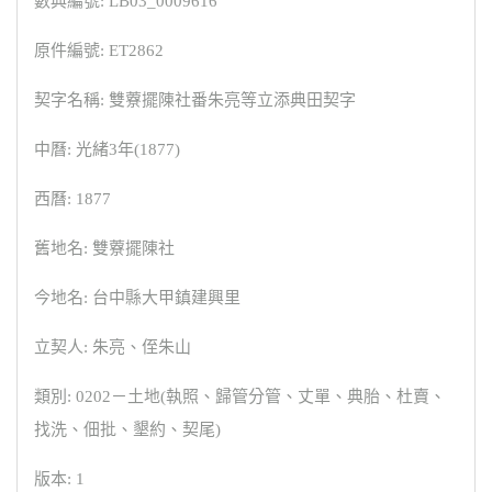
數典編號: LB03_0009616
原件編號: ET2862
契字名稱: 雙藔擺陳社番朱亮等立添典田契字
中曆: 光緒3年(1877)
西曆: 1877
舊地名: 雙藔擺陳社
今地名: 台中縣大甲鎮建興里
立契人: 朱亮、侄朱山
類別: 0202－土地(執照、歸管分管、丈單、典胎、杜賣、
找洗、佃批、墾約、契尾)
版本: 1