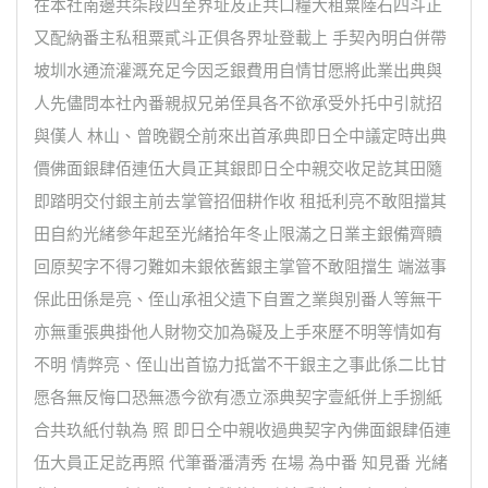
在本社南邊共柒段四至界址及正共口糧大租粟陸石四斗正
又配納番主私租粟貳斗正俱各界址登載上 手契內明白併帶
坡圳水通流灌溉充足今因乏銀費用自情甘愿將此業出典與
人先儘問本社內番親叔兄弟侄具各不欲承受外托中引就招
與傼人 林山、曾晚觀仝前來出首承典即日仝中議定時出典
價佛面銀肆佰連伍大員正其銀即日仝中親交收足訖其田隨
即踏明交付銀主前去掌管招佃耕作收 租抵利亮不敢阻擋其
田自約光緒參年起至光緒拾年冬止限滿之日業主銀備齊贖
回原契字不得刁難如未銀依舊銀主掌管不敢阻擋生 端滋事
保此田係是亮、侄山承祖父遺下自置之業與別番人等無干
亦無重張典掛他人財物交加為礙及上手來歷不明等情如有
不明 情弊亮、侄山出首協力抵當不干銀主之事此係二比甘
愿各無反悔口恐無憑今欲有憑立添典契字壹紙併上手捌紙
合共玖紙付執為 照 即日仝中親收過典契字內佛面銀肆佰連
伍大員正足訖再照 代筆番潘清秀 在場 為中番 知見番 光緒