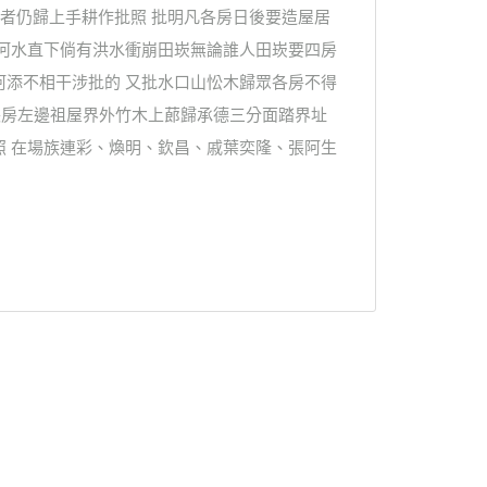
者仍歸上手耕作批照 批明凡各房日後要造屋居
片河水直下倘有洪水衝崩田崁無論誰人田崁要四房
阿添不相干涉批的 又批水口山忪木歸眾各房不得
長房左邊祖屋界外竹木上蓈歸承德三分面踏界址
照 在場族連彩、煥明、欽昌、戚葉奕隆、張阿生