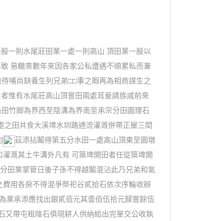
股一則水尾莊田業一處一則高山 頂田業一股以
敢 易轍柰數年來因各家公私遭遇不順累私而兼
嗷待哺尚鈌養生列兄弟□□事之暇再為相商謀生之
養生者惟有水尾莊高山頂嘗田兩處耳爰請族戚前來
長孫田竹脚為界西至陰溝為界南至承宗分田園理石
處之田共食大溪埤水圳路通流灌溉併帶正屋三間
均
茲添拈鬮得第五分水田一處高山頂東至圓墩
口灌溉其土牛溝外凡有 可築埤開田者任從築埤開
應分田業掌管日後子孫不得越鬮混沾此乃兄弟和氣
之費用各房不得混爭祭祀谷貳拾石依次序輪收辦
□為業承添應找出銀貳佰元其壹佰伍拾元歸嘗餘伍
四拾石又帶屯租陸石俱現耕人供納給出完單交公收執