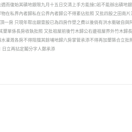
去週而復始其磧地銀限九月十五日交清上手方能接□若不能辦出磧地銀
等物在私界內者歸私在公界內者歸公不得紊佔批照 又批四股之田南
頂一房 只現年帮出銀壹股已為四房作壆之費以後倘有洪水衝破自與
批明其墾單係長房收執批照 又批祖屋前後竹木歸公右邊祖屋界外竹木歸
積水灌溉各房不得阻擋其餘埔地歸六房掌管承添不得再加墾築合立批
月 日立再拈定鬮分字人鄭承添