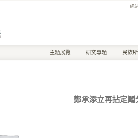
網
主題展覽
研究專題
民族所
鄭承添立再拈定鬮