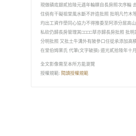
現做磧底銀貳拾陸元逓年輪贌自長房照次序輪 
住倘有干礙祖堂風水斷不許造批照 批明凡竹木
均出工資作壆同心協力不得推委至阿添分居高山
私砍仍歸長房管理其□□□□草亦歸長房批照 
分明批照 又批土牛溝外有陂參口任從承添加高
在堂伯姆業氏 代筆(文字破損) 道光貳拾陸年十
全文影像需至本所方能瀏覽
授權規範:
閱讀授權規範