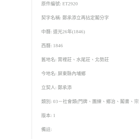
原件編號: ET2920
契字名稱: 鄭承添立再拈定鬮分字
中曆: 道光26年(1846)
西曆: 1846
舊地名: 霄裡莊、水尾莊、北勢莊
今地名: 屏東縣內埔鄉
立契人: 鄭承添
類別: 03－社會類(門牌、團練、鄉治、鬮書
版本: 1
備註: