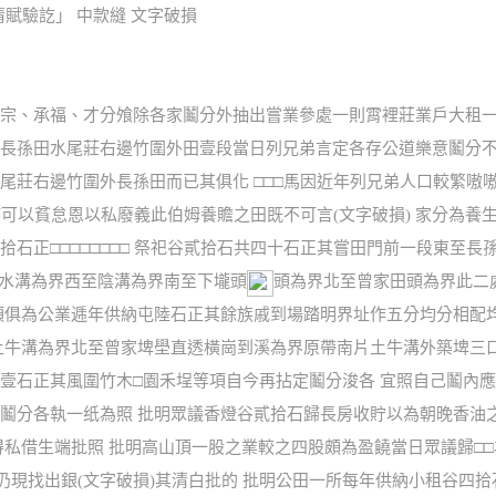
「清賦驗訖」 中款縫 文字破損
宗、承福、才分飧除各家鬮分外抽出嘗業參處一則霄裡莊業戶大租一
長孫田水尾莊右邊竹圍外田壹段當日列兄弟言定各存公道樂意鬮分不
尾莊右邊竹圍外長孫田而已其俱化 □□□馬因近年列兄弟人口較繁嗷
何可以貧怠恩以私廢義此伯姆養贍之田既不可言(文字破損) 家分為
石正□□□□□□□□ 祭祀谷貳拾石共四十石正其嘗田門前一段東至
消水溝為界西至陰溝為界南至下壠頭
頭為界北至曾家田頭為界此二
項俱為公業逓年供納屯陸石正其餘族戚到場踏明界址作五分均分相配
土牛溝為界北至曾家埤壆直透橫崗到溪為界原帶南片土牛溝外築埤三
壹石正其風圍竹木□園禾埕等項自今再拈定鬮分浚各 宜照自己鬮內
鬮分各執一纸為照 批明眾議香燈谷貳拾石歸長房收貯以為朝晚香油
得私借生端批照 批明高山頂一股之業較之四股頗為盈饒當日眾議歸□
添仍現找出銀(文字破損)其清白批的 批明公田一所每年供納小租谷