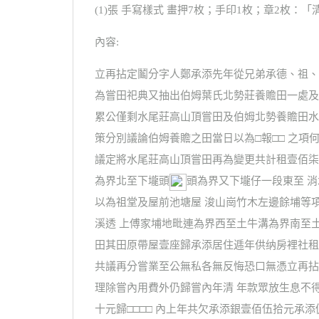
(1)張 手寫樣式 畫押7枚；手印1枚；章2枚：
內容:
立再拈定鬮分字人鄭承添先年從兄弟承德、祖、
為嘗田祀典又抽出伯姆葉氏北勢莊養贍田一處及
累公僅剩水尾莊高山頂嘗田及伯姆北勢養贍田水
策分別議論伯姆養贍之田當日以為□報□□ 之項
議定將水尾莊高山頂嘗田再為變更共計租壹佰柒拾
為界北至下壠頭
頭為界又下壠仔一段東至 
以為祖堂及屋前池塘屋 浚山崗竹木左邊餘埔等
溪透 上傅家埔地毗連為界西至土牛溝為界南至
田其田原帶屋壹座歸承添居住逓年供纳房裡社租
共議再分嘗業至公無私各無反悔恐口無憑立再拈
理除嘗內用費外仍歸嘗內年清 年款眾放生息不
十元歸□□□□ 內上年共欠承添銀壹佰伍拾元承