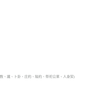
、宗教、讖、卜卦、庄約、隘約、祭祀公業、人身契)