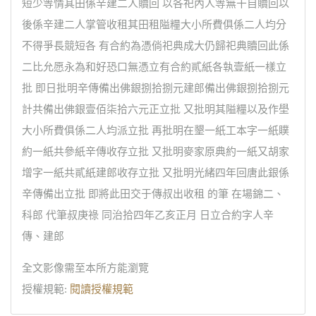
短少等情其田係辛建二人贖回 以各祀內人等無干自贖回以
後係辛建二人掌管收租其田租隘糧大小所費俱係二人均分
不得爭長競短各 有合約為憑倘祀典成大仍歸祀典贖回此係
二比允愿永為和好恐口無憑立有合約貳紙各執壹紙一樣立
批 即日批明辛傳備出佛銀捌拾捌元建郎備出佛銀捌拾捌元
計共備出佛銀壹佰柒拾六元正立批 又批明其隘糧以及作壆
大小所費俱係二人均派立批 再批明在墾一紙工本字一紙贌
約一紙共參紙辛傳收存立批 又批明麥家原典約一紙又胡家
增字一紙共貳紙建郎收存立批 又批明光緒四年回唐此銀係
辛傳備出立批 即將此田交于傳叔出收租 的筆 在場錦二、
科郎 代筆叔庚祿 同治拾四年乙亥正月 日立合約字人辛
傳、建郎
全文影像需至本所方能瀏覽
授權規範:
閱讀授權規範