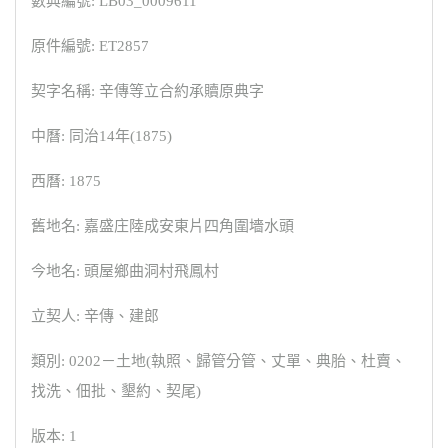
數典編號: LB03_0009611
原件編號: ET2857
契字名稱: 辛傳等立合約承贖原典字
中曆: 同治14年(1875)
西曆: 1875
舊地名: 嘉盛庄陸成安東片四角圍墻水頭
今地名: 頭屋鄉曲洞村飛鳳村
立契人: 辛傳、建郎
類別: 0202－土地(執照、歸管分管、丈單、典胎、杜賣、
找洗、佃批、墾約、契尾)
版本: 1