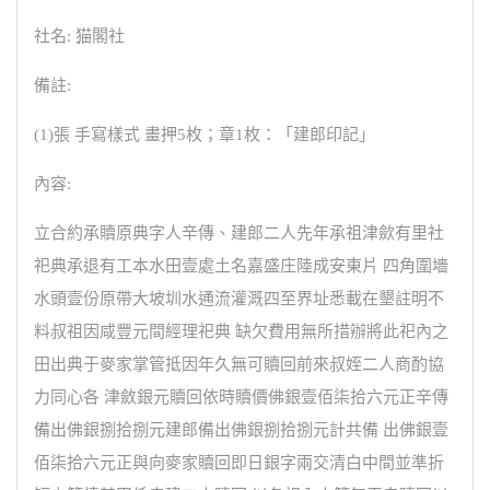
社名: 猫閣社
備註:
(1)張 手寫樣式 畫押5枚；章1枚：「建郎印記」
內容:
立合約承贖原典字人辛傳、建郎二人先年承祖津歛有里社
祀典承退有工本水田壹處土名嘉盛庄陸成安東片 四角圍墻
水頭壹份原帶大坡圳水通流灌溉四至界址悉載在墾註明不
料叔祖因咸豐元間經理祀典 缺欠費用無所措辦將此祀內之
田出典于麥家掌管抵因年久無可贖回前來叔姪二人商酌協
力同心各 津斂銀元贖回依時贖價佛銀壹佰柒拾六元正辛傳
備出佛銀捌拾捌元建郎備出佛銀捌拾捌元計共備 出佛銀壹
佰柒拾六元正與向麥家贖回即日銀字兩交清白中間並準折