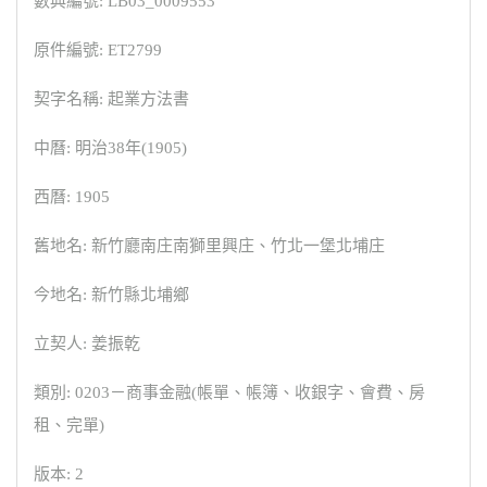
數典編號: LB03_0009553
原件編號: ET2799
契字名稱: 起業方法書
中曆: 明治38年(1905)
西曆: 1905
舊地名: 新竹廳南庄南獅里興庄、竹北一堡北埔庄
今地名: 新竹縣北埔鄉
立契人: 姜振乾
類別: 0203－商事金融(帳單、帳簿、收銀字、會費、房
租、完單)
版本: 2