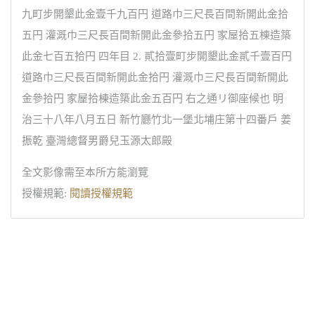
九町步開墾此金壹千九百円 道路巾三尺長百間新開此金拾
五円 灌溉巾三尺長百間新開此金參拾五円 家屋拾五棟造築
此金七百五拾円 四年目 2. 貳拾壹町步開墾此金貳千壹百円
道路巾三尺長百間新開此金拾円 灌溉巾三尺長百間新開此
金參拾円 家屋拾棟造築此金五百円 右之通リ御座候也 明
治三十八年八月五日 新竹廳竹北一堡北埔庄第十四番戶 姜
振乾 臺灣總督男爵兒玉源太郎殿
全文影像需至本所方能瀏覽
授權規範:
閱讀授權規範