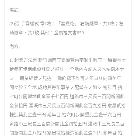
備註:
(2)張 手寫樣式 章1枚：「姜振乾」 右騎縫章，共1枚；左
騎縫章，共1枚 其他：金廣福文書650
內容:
1. 起業方法書 新竹廳南庄支廳管內南獅里興庄 一原野地七
拾參町步別紙設計圖ノ通リ 一全地內々記入スベキ樹木ナ
シ 一農業經營ノ見込 一豫約拂下許可ノ年ヨリ向四ケ年
間々於テ全地 成功其每年事業ノ配當左ノ如シ 初年目 拾
七町步開墾地此金壹千七百円 道路巾三尺長三百間新開此
金參拾円 灌溉巾三尺長五百間新開此金百九拾円 家屋貳拾
棟造築此金壹千円 貳年目 拾六町步開墾此金壹千六百円
道路巾三尺長三百間新開此金四拾五円 灌溉巾三尺長二百
間新開此金八拾円 家屋貳拾棟造築此金壹千円 參年目 拾