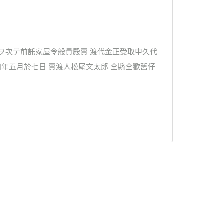
額ヲ次テ前託家屋令般貴殿賣 渡代金正受取申久代
四年五月於七日 賣渡人松尾文太郎 仝縣仝歡舊仔