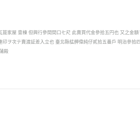
瓦葺家屋 壹棟 但興行參間間口七尺 此賣買代金參拾五円也 又之金
連印ヲ次テ賣渡証差入立也 臺北縣艋舺偉純仔貳拾五番戶 明治參拾
蒲殿