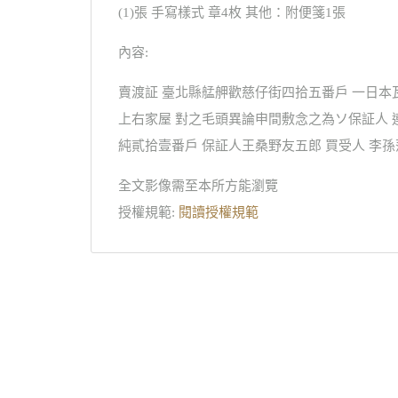
(1)張 手寫樣式 章4枚 其他：附便箋1張
內容:
賣渡証 臺北縣艋舺歡慈仔街四拾五番戶 一日本
上右家屋 對之毛頭異論申間敷念之為ソ保証人 
純貳拾壹番戶 保証人王桑野友五郎 買受人 李孫
全文影像需至本所方能瀏覽
授權規範:
閱讀授權規範