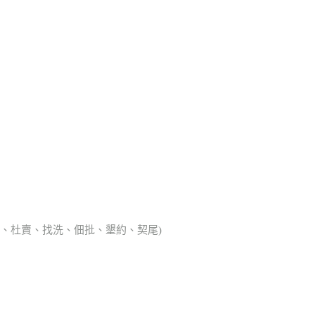
典胎、杜賣、找洗、佃批、墾約、契尾)