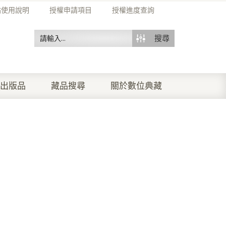
站使用說明
授權申請項目
授權進度查詢
搜尋
出版品
藏品搜尋
關於數位典藏