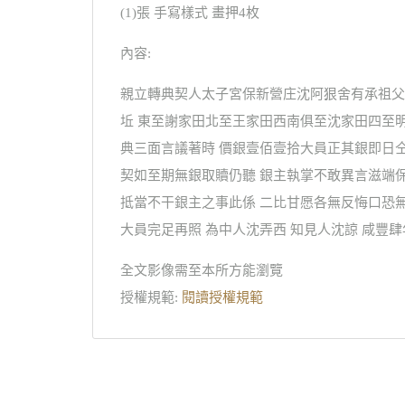
(1)張 手寫樣式 畫押4枚
內容:
親立轉典契人太子宮保新營庄沈阿狠舍有承祖父
坵 東至謝家田北至王家田西南俱至沈家田四至
典三面言議著時 價銀壹佰壹拾大員正其銀即日
契如至期無銀取贖仍聽 銀主執掌不敢異言滋端
抵當不干銀主之事此係 二比甘愿各無反悔口恐
大員完足再照 為中人沈弄西 知見人沈諒 咸豐
全文影像需至本所方能瀏覽
授權規範:
閱讀授權規範