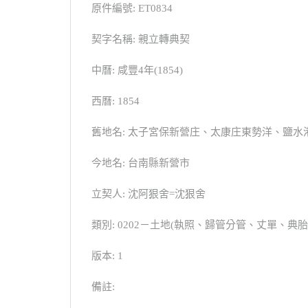
原件編號: ET0834
契字名稱: 親立轉典契
中曆: 咸豐4年(1854)
西曆: 1854
舊地名: 太子宮保新營庄、太康庄東勢洋、鹽水
今地名: 台南縣新營市
立契人: 沈阿狠舍=沈狠舍
類別: 0202－土地(執照、歸管分管、丈單、
版本: 1
備註: