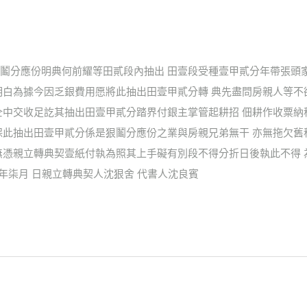
鬮分應份明典何前耀等田貳段內抽出 田壹段受種壹甲貳分年帶張頭
明白為據今因乏銀費用愿將此抽出田壹甲貳分轉 典先盡問房親人等
仝中交收足訖其抽出田壹甲貳分踏界付銀主掌管起耕招 佃耕作收粟
保此抽出田壹甲貳分係是狠鬮分應份之業與房親兄弟無干 亦無拖欠
無憑親立轉典契壹紙付執為照其上手礙有別段不得分折日後執此不得 
肆年柒月 日親立轉典契人沈狠舍 代書人沈良賓