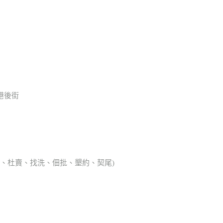
港後街
典胎、杜賣、找洗、佃批、墾約、契尾)