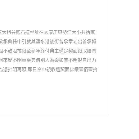
家大租谷貳石道坐址在太康庄東勢洋大小共拾貳
不欲承典托中引就與鹽水港後街曾承章老出首承轉
納租不敢阻擋限至參年終付典主備足契面銀取贖愿
舊租來歷不明重張典借別人為礙如有不明狠自出力
為憑批明再照 即日仝中親收過契面佛銀壹佰壹拾