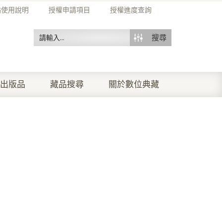
站使用說明
授權申請項目
授權進度查詢
搜尋
出版品
藏品搜尋
關於數位典藏