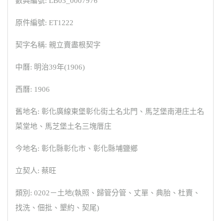
數典編號: LB03_0007976
原件編號: ET1222
契字名稱: 親立賣盡根契字
中曆: 明治39年(1906)
西曆: 1906
舊地名: 彰化廣線東堡彰化街土名北門、馬芝堡南港庄土名
菜堂地、馬芝堡土名三塊厝庄
今地名: 彰化縣彰化市、彰化縣埔鹽鄉
立契人: 蔡旺
類別: 0202－土地(執照、歸管分管、丈單、典胎、杜賣、
找洗、佃批、墾約、契尾)