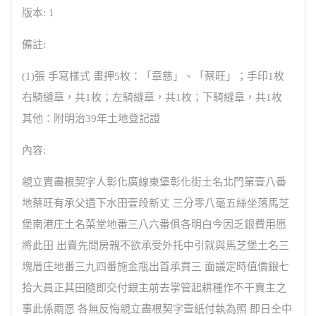
版本: 1
備註:
(1)張 手寫樣式 畫押5枚：「章慈」、「蔡旺」；手印1枚
右騎縫章，共1枚；左騎縫章，共1枚；下騎縫章，共1枚
其他：附明治39年土地登記證
內容:
親立賣盡根契字人彰化廣線東堡彰化街土名北門第壹八番
地蔡旺有承父遺下水田壹段新丈 三分零八毫五絲坐落馬芝
堡南港庄土名菜堂地番三八六番俱各明白今因乏銀費用愿
將此田 出賣先問房親不欲承受外托中引就與馬芝堡土名三
塊厝庄地番三九四番施金瓶出首承買三 面議定時值價銀七
拾大員正其田隨即交付銀主前去掌管起耕種作不干賣主之
事此係兩愿 各無反悔親立盡根契字壹紙付執為照 即日仝中