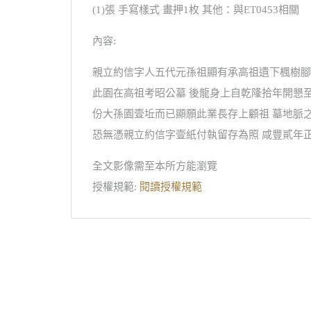
(1)張 手寫樣式 畫押1枚 其他：與ET0453相關
內容:
親立約信字人五代元孫祖顯有承高祖遺下楓樹腳
此園在高祖考昭公墓 後龍身上自乾隆拾年開懇
份大孫園壹坵而已顯願此業長存上顧祖 墓地脈
恐無憑親立約信字壹紙付執留存為照 咸豐貳年
全文影像需至本所方能瀏覽
授權規範:
閱讀授權規範