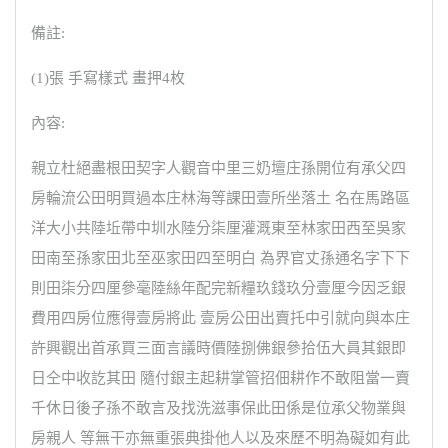
備註:
(1)張 手寫樣式 畫押4枚
內容:
親立杜絕盡根田契字人觀音中里三奶壇庄孫開位有承父四
房輪流公田明買過本庄林海等課田壹所坐落土 名在馬路區
洋大小共陸坵帶中圳水陸分柒厘灌溉東至林家田西至吳家
田南至孫家田北至巫家田四至明白 為界官丈孫通名字下下
則田柒分四厘參毫陸絲年配完新糧玖錢玖分壹厘今因乏銀
費用四房位應得壹房將此 壹房公田出賣托中引就向與本庄
許興觀出首承買三面言議時價陸捌佛銀參拾伍大員其銀即
日仝中收訖其田 隨付銀主起耕掌管招佃耕作不敢阻當一賣
千休日後子孫不敢言及找洗滋事保此田係是位承父物業與
房親人 等無干亦無重張典掛他人以及來歷不明為礙如有此