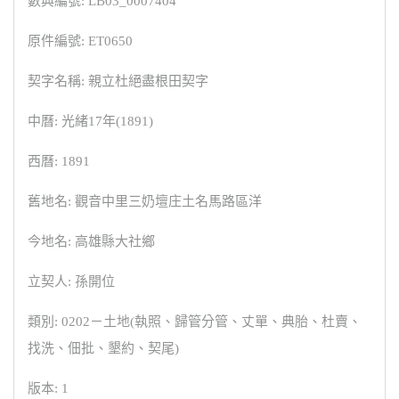
數典編號: LB03_0007404
原件編號: ET0650
契字名稱: 親立杜絕盡根田契字
中曆: 光緒17年(1891)
西曆: 1891
舊地名: 觀音中里三奶壇庄土名馬路區洋
今地名: 高雄縣大社鄉
立契人: 孫開位
類別: 0202－土地(執照、歸管分管、丈單、典胎、杜賣、
找洗、佃批、墾約、契尾)
版本: 1