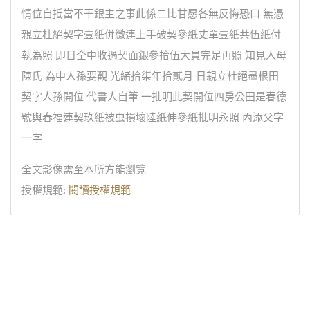
情位自抵當不干銀主之事此係二比甘愿各無反悔恐口 無憑
親立杜絕契字壹紙併繳連上手破契參紙丈單壹紙共伍紙付
執為照 即日仝中收過契面銀參拾伍大員完足再照 知見人母
陳氏 為中人孫要觀 光緒拾柒年拾貳月 日親立杜絕盡根田
契字人孫開位 代書人自筆 一批明此契開位四房公田是春德
號與春福連契玖紙被虫損壞陸紙伸參紙批明永照 內添父字
一字
全文影像需至本所方能瀏覽
授權規範:
閱讀授權規範